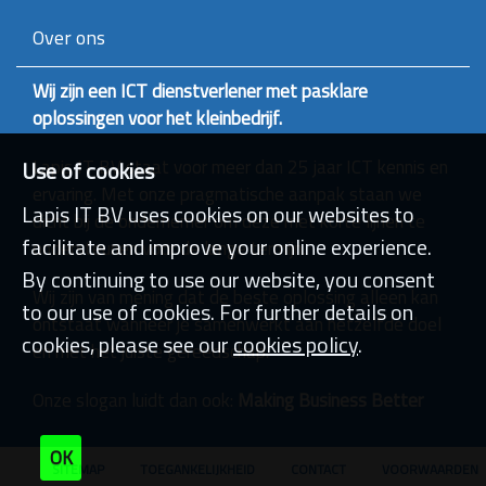
Over ons
Wij zijn een ICT dienstverlener met pasklare
oplossingen voor het kleinbedrijf.
Lapis IT BV staat voor meer dan 25 jaar ICT kennis en
Use of cookies
ervaring. Met onze pragmatische aanpak staan we
Lapis IT BV uses cookies on our websites to
dicht bij de ondernemer om deze met korte lijnen te
facilitate and improve your online experience.
ondersteunen voor de lange termijn.
By continuing to use our website, you consent
Wij zijn van mening dat de beste oplossing alleen kan
to our use of cookies. For further details on
ontstaat wanneer je samenwerkt aan hetzelfde doel
cookies, please see our
cookies policy
.
en met het juiste gereedschap.
Onze slogan luidt dan ook:
Making Business Better
OK
SITEMAP
TOEGANKELIJKHEID
CONTACT
VOORWAARDEN