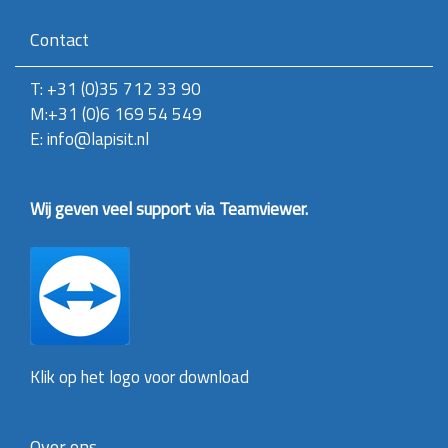
r
g
Contact
a
v
T: +31 (0)35 712 33 90
e
v
M:+31 (0)6 169 54 549
a
E: info@lapisit.nl
n
d
e
a
Wij geven veel support via Teamviewer.
f
b
e
e
l
d
i
n
g
Klik op het logo voor download
.
.
.
Over ons