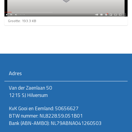
K
Grootte: 193.3 KB
l
i
k
v
o
o
r
d
e
Adres
v
o
l
Van der Zaenlaan 50
l
1215 SJ Hilversum
e
d
i
KvK Gooi en Eemland: 50656627
g
BTW nummer: NL8228.59.051B01
e
w
Bank (ABN-AMBO): NL79ABNA041260503
e
e