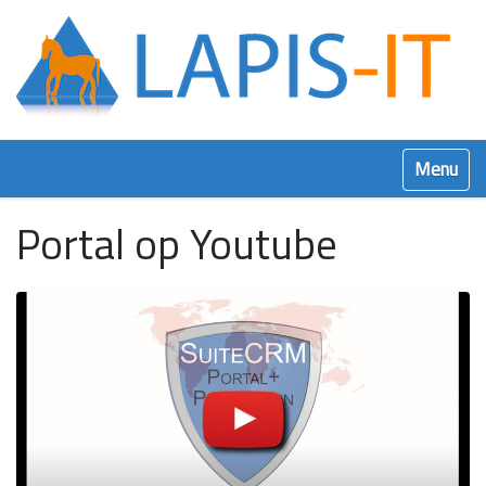
Klap navig
Portal op Youtube