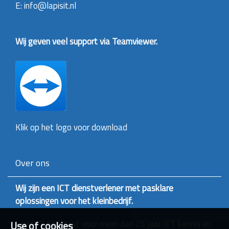
E: info@lapisit.nl
Wij geven veel support via Teamviewer.
Klik op het logo voor download
Over ons
Wij zijn een ICT dienstverlener met pasklare
oplossingen voor het kleinbedrijf.
Lapis IT BV staat voor meer dan 25 jaar ICT kennis en
Use of cookies