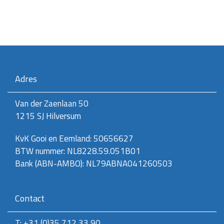
Adres
Van der Zaenlaan 50
1215 SJ Hilversum
KvK Gooi en Eemland: 50656627
BTW nummer: NL8228.59.051B01
Bank (ABN-AMBO): NL79ABNA041260503
Contact
T: +31 (0)35 712 33 90