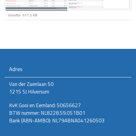
K
Grootte: 617.5 KB
l
i
k
v
o
o
r
d
e
Adres
v
o
l
Van der Zaenlaan 50
l
1215 SJ Hilversum
e
d
i
KvK Gooi en Eemland: 50656627
g
BTW nummer: NL8228.59.051B01
e
w
Bank (ABN-AMBO): NL79ABNA041260503
e
e
r