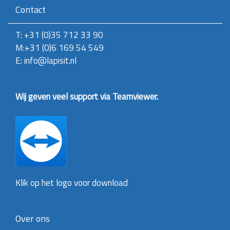
g
Contact
a
v
T: +31 (0)35 712 33 90
e
v
M:+31 (0)6 169 54 549
a
E: info@lapisit.nl
n
d
e
a
Wij geven veel support via Teamviewer.
f
b
e
e
l
d
i
n
g
Klik op het logo voor download
.
.
.
Over ons